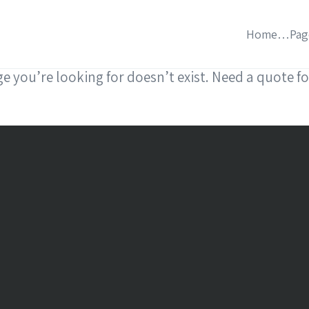
Home
Pag
e you’re looking for doesn’t exist. Need a quote fo