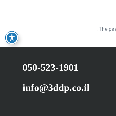
.
The pag
050-523-1901
info@3ddp.co.il