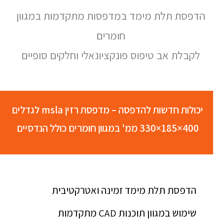
הדפסת תלת מימד במדפסות מתקדמות במגוון
חומרים
לקבלת אב טיפוס פונקציונאלי וחלקים סופיים
יכולות חדשות להדפסה – מדפסת רזין msla לגדלים
400×185×330 ממ' במגוון חומרים כולל הנדסיים
הדפסת תלת מימד זמינה ואטרקטיבית
שימוש במגוון תוכנות CAD מתקדמות